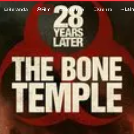
Beranda
Film
Serial TV
Genre
Lai