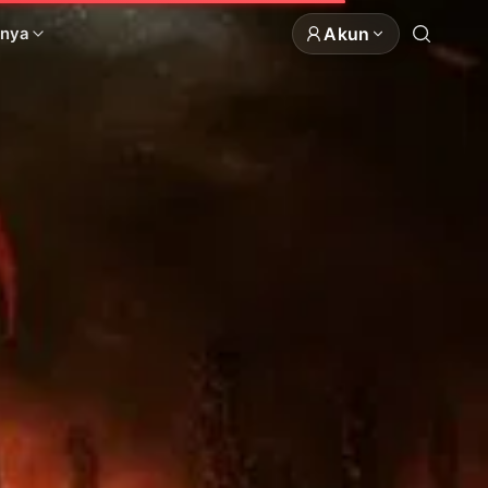
Akun
nnya