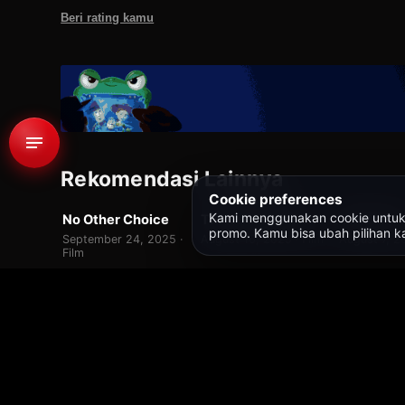
Beri rating kamu
674
Rekomendasi Lainnya
BR-RIP
WEB-DL
BR-RIP
Cookie preferences
Kami menggunakan cookie untuk fit
No Other Choice
The Shadow's Edge
Obsessio
9.8
8.5
promo. Kamu bisa ubah pilihan ka
September 24, 2025 ·
August 16, 2025 · Film
August 7, 20
Film
Beranda
/
Semua Judul
/
28 Years Later: The Bone Temple
Meteorflix — halaman detail & pemutar.