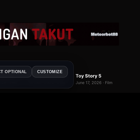
22
549 rb
L
WEBDL
WEB-DL
CT OPTIONAL
CUSTOMIZE
 Collector
Avatar: The Way of Water
Toy Story 5
7.7
9.6
7.4
026 · Film
16. Dec, 2022 · Film
June 17, 2026 · Film