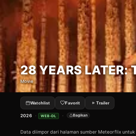
28 YEARS LATER: 
Movie
Watchlist
Favorit
Trailer
2026
·
·
Bagikan
WEB-DL
Data diimpor dari halaman sumber Meteorflix untuk 