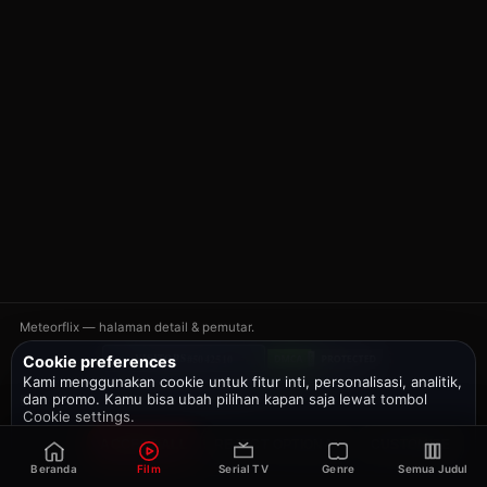
Meteorflix — halaman detail & pemutar.
#5042510
VISITORS
Cookie preferences
Kami menggunakan cookie untuk fitur inti, personalisasi, analitik,
dan promo. Kamu bisa ubah pilihan kapan saja lewat tombol
Bantuan
DMCA
Privacy
Telegram
Twitter
Cookie settings.
ACCEPT ALL
REJECT OPTIONAL
CUSTOMIZE
Beranda
Film
Serial TV
Genre
Semua Judul