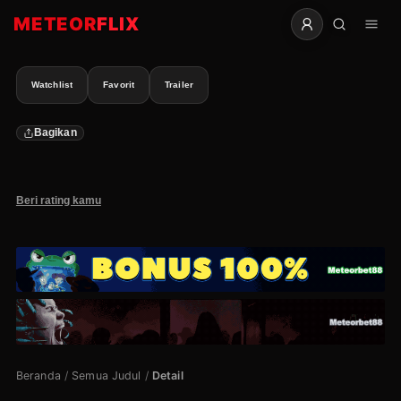
METEOR
FLIX
Watchlist
Favorit
Trailer
Bagikan
Beri rating kamu
Beranda
/
Semua Judul
/
Detail