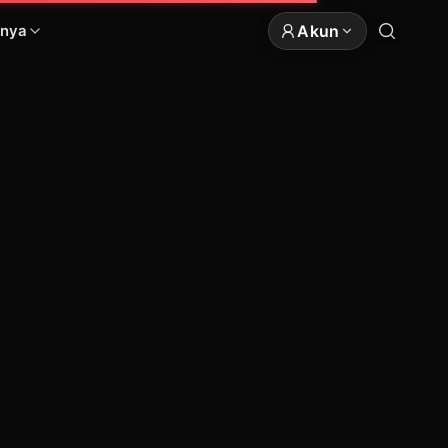
Akun
nnya