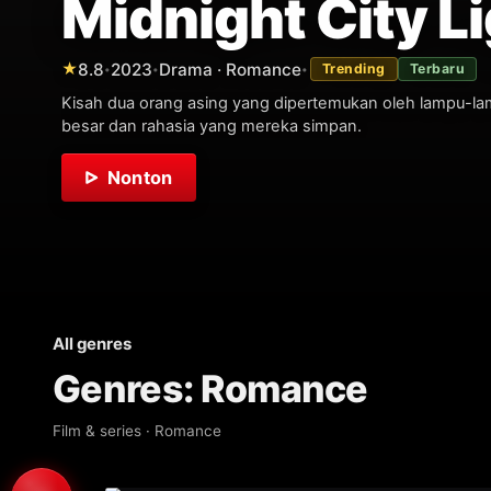
Midnight City L
8.8
2023
Drama · Romance
★
Trending
Terbaru
•
•
•
Kisah dua orang asing yang dipertemukan oleh lampu-la
besar dan rahasia yang mereka simpan.
Nonton
All genres
Genres: Romance
Film & series · Romance