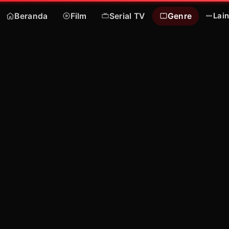
Beranda
Film
Serial TV
Genre
Lai