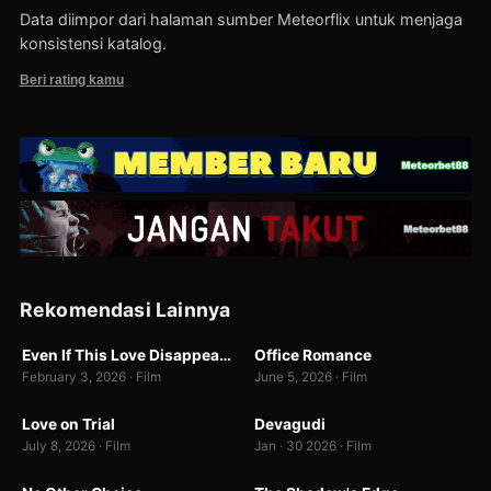
Data diimpor dari halaman sumber Meteorflix untuk menjaga
konsistensi katalog.
Beri rating kamu
Rekomendasi Lainnya
WEBDL
WEB-DL
Even If This Love Disappears Tonight (오늘 밤, 세계에서 이 사랑이 사라진다 해도)
Office Romance
7.0
6.4
1
February 3, 2026 · Film
June 5, 2026 · Film
WEB-DL
WEBDL · 1080P
Love on Trial
Devagudi
5.9
9.0
674
July 8, 2026 · Film
Jan · 30 2026 · Film
BR-RIP
WEB-DL