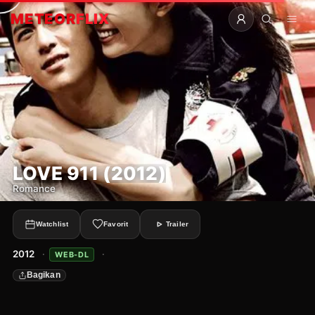
METEOR
FLIX
LOVE 911 (2012)
Romance
Watchlist
Favorit
Trailer
2012
·
·
WEB-DL
Bagikan